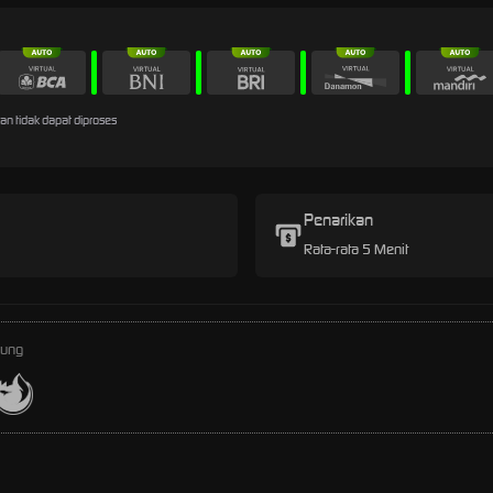
an tidak dapat diproses
Penarikan
Rata-rata 5 Menit
kung