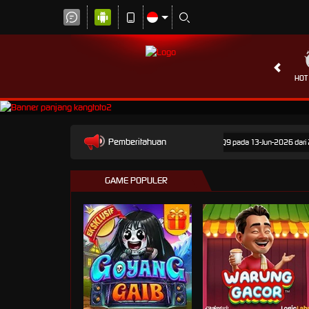
HOT
Pemberitahuan
Pemeliharaan Terjadwal: CQ9 pada 13-Jun-2026 dari 22.00.
GAME POPULER