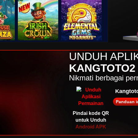
UNDUH APLIK
KANGTOTO2
Nikmati berbagai pe
Kangtot
Panduan i
Pindai kode QR
untuk Unduh
Android APK