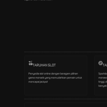
TARUHAN SLOT
TA
Penyedia slot online dengan beragam pilihan
Sportsb
game menarik yang memudahkan pemain untuk
menawar
mencapai jackpot
tinggi,
banyak 