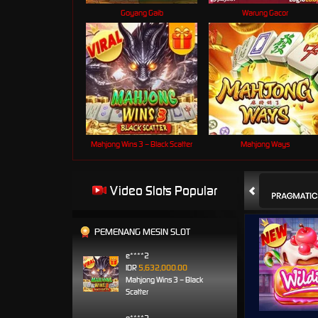
Goyang Gaib
Warung Gacor
Mahjong Wins 3 – Black Scatter
Mahjong Ways
Video Slots Popular
PEMENANG MESIN SLOT
e****2
IDR
5,632,000.00
Mahjong Wins 3 – Black
Scatter
e****2