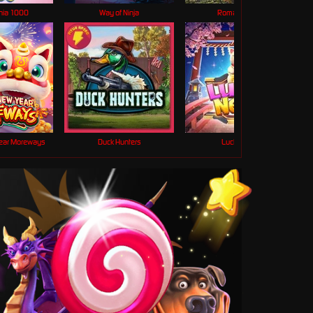
nia 1000
Way of Ninja
Roma Legacy
ear Moreways
Duck Hunters
Lucky Neko