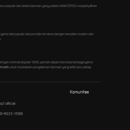
acor populer dan akses bermain yang praktis, KANGTOTO2 menjadi pilihan
me slot populer dari provider ternama dengan tampilan modern dan
.
Dengan minimal deposit 1000, pemain dapat mencoba berbagai game
g murah
untuk merasakan pengalaman bermain yang lebih seru setiap
Komunitas
o2 official
9-4033-1599