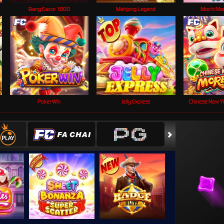
Bang Gacor 1000
Mahjong Legend
Mochi Ma
Poker Win
Jelly Express
Chinese New Y