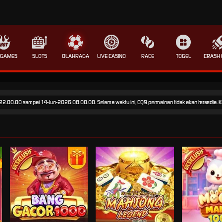
 GAMES
SLOTS
OLAHRAGA
LIVE CASINO
RACE
TOGEL
CRASH
00 sampai 14-Jun-2026 08.00.00. Selama waktu ini, CQ9 permainan tidak akan tersedia. Kami 