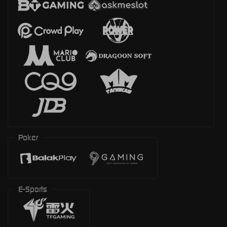
Poker
E-Sports