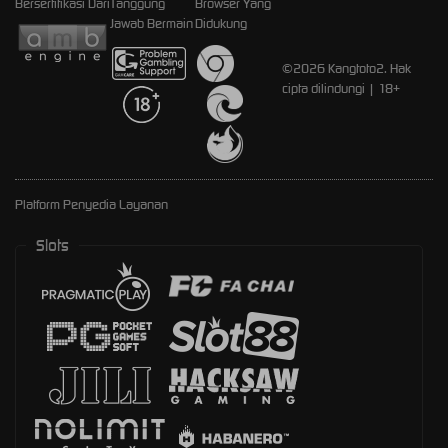
Bersertifikasi Dari
Tanggung
Browser Yang
Jawab Bermain
Didukung
©2026 Kangtoto2. Hak
cipta dilindungi | 18+
Platform Penyedia Layanan
Slots