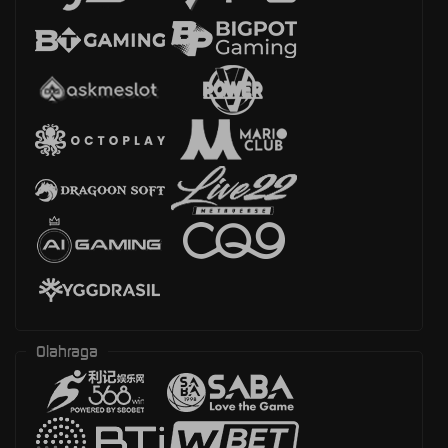
Olahraga