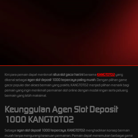
e****1
IDR
1,109,800.00
Gates of Olympus™
e****1
IDR
993,500.00
Mahjong Wins Triple Pot
Kini para pemain dapat menikmati
situs slot gacor hari ini
bersama
KANGTOTO2
yang
dikenal sebagai
agen slot deposit 1000 terpercaya paling murah
. Dengan pilihan game
gacor populer dan akses bermain yang praktis, KANGTOTO2 menjadi pilihan menarik bagi
pemain yang ingin menikmati permainan slot online dengan modal ringan serta peluang
bermain yang lebih maksimal.
Keunggulan Agen Slot Deposit
1000 KANGTOTO2
Sebagai
agen slot deposit 1000 terpercaya
,
KANGTOTO2
menghadirkan konsep bermain
murah tanpa mengurangi keseruan permainan. Pemain dapat menemukan berbagai game