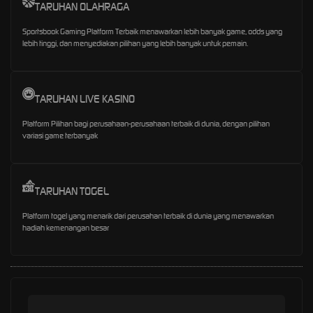
TARUHAN OLAHRAGA
Sportsbook Gaming Platform Terbaik menawarkan lebih banyak game, odds yang
lebih tinggi, dan menyediakan pilihan yang lebih banyak untuk pemain.
TARUHAN LIVE KASINO
Platform Pilihan bagi perusahaan-perusahaan terbaik di dunia, dengan pilihan
variasi game terbanyak
TARUHAN TOGEL
Platform togel yang menarik dari perusahan terbaik di dunia yang menawarkan
hadiah kemenangan besar